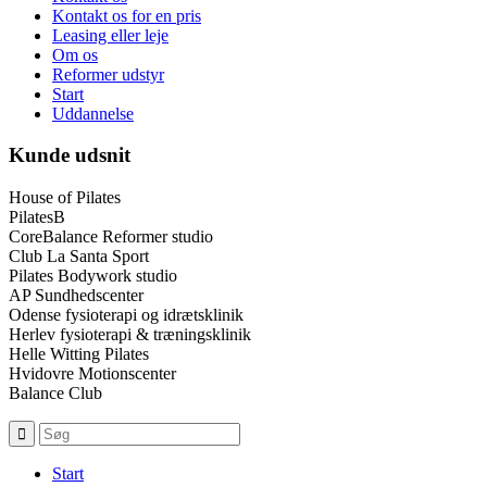
Kontakt os for en pris
Leasing eller leje
Om os
Reformer udstyr
Start
Uddannelse
Kunde udsnit
House of Pilates
PilatesB
CoreBalance Reformer studio
Club La Santa Sport
Pilates Bodywork studio
AP Sundhedscenter
Odense fysioterapi og idrætsklinik
Herlev fysioterapi & træningsklinik
Helle Witting Pilates
Hvidovre Motionscenter
Balance Club
Start