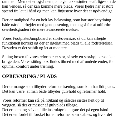
rammen. Men det er også nemt, at tage nakkestøtterne af, ligesom de
kan vendes, så der kan komme mere plads. Vores fjedre har et stort
spænd fra let til hård og man kan finjustere hvor det er nødvendigt.
Der er mulighed for en helt lav belastning, som har stor betydning
både når du arbejder med genoptræning, men også for at udfordre
sværhedsgraden i de mere avancerede øvelser.
Vores Footplate/Jumpboard er stort/oversize, så du kan arbejde
funktionelt korrekt og der er rigeligt med plads til alle fodstørrelser.
Desuden er det stabilt og let at montere.
Sitting boxen til vores reformer er stor, så selv en stor/høj person kan
bruge den. Vores sitting box findes tilmed med afrundede ender, for
optimal komfort under træning.
OPBEVARING / PLADS
Der er mange som tilbyder reformer træning, som kun har lidt plads.
Det kan være, at man både tilbyder gulvhold og reformer hold.
Vores reformer kan stå på højkant og således sættes helt op til
væggen, så der er masser af gulvplads tilbage.
Det er nemt og selv en lille instruktør kan gøre det på egen hånd.
Det er en fordel til forskel for en reformer som stables, og hvor det