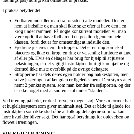
trænings pas) hurtigt kan omsættes til praksis.
I praksis betyder det
Fodbaren indstiller man fra forsiden i alle modeller. Den er
nem at indstille og man skal ikke søge efter at have den i en
krog under rammen. På nogle konkurrent modeller, vil man
være nødt til at have fodbaren i én position igennem hele
klassen, fordi det er for omstændigt at indstille den.
Fjedrene justeres nemt fra toppen. Det er en ring som skal
placeres og ikke en krog, en ring er væsentlig hurtigere at tage
af eller på. Hvis en deltager har brug for hjælp til at justere
belastningen, er det vigtigt instruktøren hurtigt kan hjælpe og
dermed ikke miste overblik på de øvrige deltagere.
Stropperne har dels deres egen holder bag nakkestøtten, men
selve justeringen af længden er ligeledes nem. Den styres at et
nemt 2 punkts system, som man kender fra sejlsporten, og der
er ikke noget med at snoren skal under “slæden”.
Ved træning på hold, er der i forvejen meget støj. Vores reformer har
et kuglelejesystem som giver minimalt støj. Det er både til glæde for
instruktøren som ikke skal råbe af folk og deltagerne som fx. kan
høre hvad der bliver sagt. Det har også betydning for oplevelsen og
flowet i træningen.
SIKKER TRÆNING