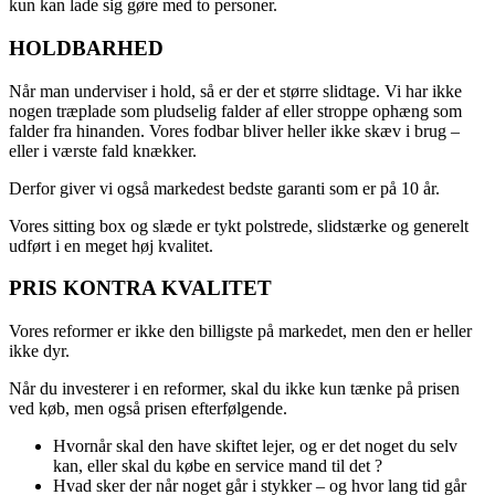
kun kan lade sig gøre med to personer.
HOLDBARHED
Når man underviser i hold, så er der et større slidtage. Vi har ikke
nogen træplade som pludselig falder af eller stroppe ophæng som
falder fra hinanden. Vores fodbar bliver heller ikke skæv i brug –
eller i værste fald knækker.
Derfor giver vi også markedest bedste garanti som er på 10 år.
Vores sitting box og slæde er tykt polstrede, slidstærke og generelt
udført i en meget høj kvalitet.
PRIS KONTRA KVALITET
Vores reformer er ikke den billigste på markedet, men den er heller
ikke dyr.
Når du investerer i en reformer, skal du ikke kun tænke på prisen
ved køb, men også prisen efterfølgende.
Hvornår skal den have skiftet lejer, og er det noget du selv
kan, eller skal du købe en service mand til det ?
Hvad sker der når noget går i stykker – og hvor lang tid går