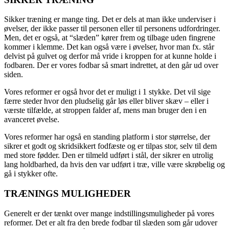
Sikker træning er mange ting. Det er dels at man ikke underviser i
øvelser, der ikke passer til personen eller til personens udfordringer.
Men, det er også, at “slæden” kører frem og tilbage uden fingrene
kommer i klemme. Det kan også være i øvelser, hvor man fx. står
delvist på gulvet og derfor må vride i kroppen for at kunne holde i
fodbaren. Der er vores fodbar så smart indrettet, at den går ud over
siden.
Vores reformer er også hvor det er muligt i 1 stykke. Det vil sige
færre steder hvor den pludselig går løs eller bliver skæv – eller i
værste tilfælde, at stroppen falder af, mens man bruger den i en
avanceret øvelse.
Vores reformer har også en standing platform i stor størrelse, der
sikrer et godt og skridsikkert fodfæste og er tilpas stor, selv til dem
med store fødder. Den er tilmeld udført i stål, der sikrer en utrolig
lang holdbarhed, da hvis den var udført i træ, ville være skrøbelig og
gå i stykker ofte.
TRÆNINGS MULIGHEDER
Generelt er der tænkt over mange indstillingsmuligheder på vores
reformer. Det er alt fra den brede fodbar til slæden som går udover